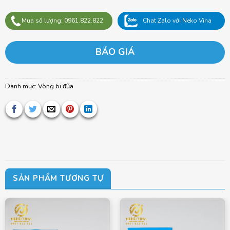
Mua số lượng: 0961.822.822
Chat Zalo với Neko Vina
BÁO GIÁ
Danh mục:
Vòng bi đũa
SẢN PHẨM TƯƠNG TỰ