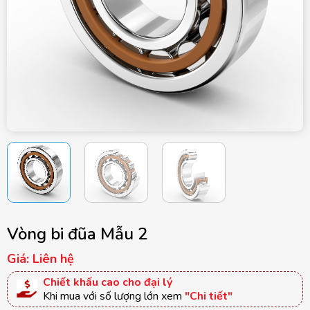
Vòng bi đũa Mẫu 2
Giá: Liên hệ
Chiết khấu cao cho đại lý
Khi mua với số lượng lớn xem
"Chi tiết"