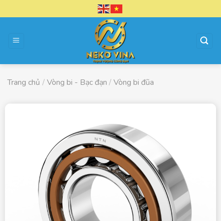
Chuyển
đến
nội
dung
Trang chủ
/
Vòng bi - Bạc đạn
/
Vòng bi đũa