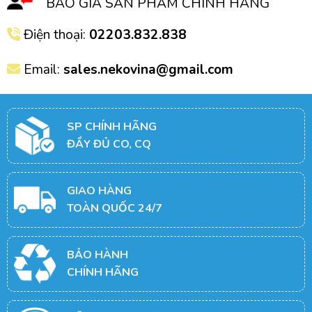
BÁO GIÁ SẢN PHẨM CHÍNH HÃNG
Điện thoại:
02203.832.838
Email:
sales.nekovina@gmail.com
SP CHÍNH HÃNG
ĐẦY ĐỦ CO, CQ
GIAO HÀNG
TOÀN QUỐC 24/7
BẢO HÀNH
CHÍNH HÃNG