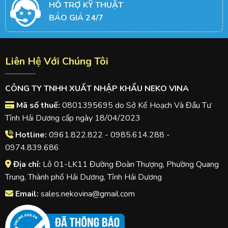
HỖ TRỢ KỸ THUẬT
BÁO GIÁ 24/7
Liên Hệ Với Chúng Tôi
CÔNG TY TNHH XUẤT NHẬP KHẨU NEKO VINA
Mã số thuế:
0801395695 do Sở Kế Hoạch Và Đầu Tư
Tỉnh Hải Dương cấp ngày 18/04/2023
Hotline:
0961.822.822 - 0985.614.288 -
0974.839.686
Địa chỉ:
Lô 01-LK11 Đường Đoàn Thượng, Phường Quang
Trung, Thành phố Hải Dương, Tỉnh Hải Dương
Email:
sales.nekovina@gmail.com