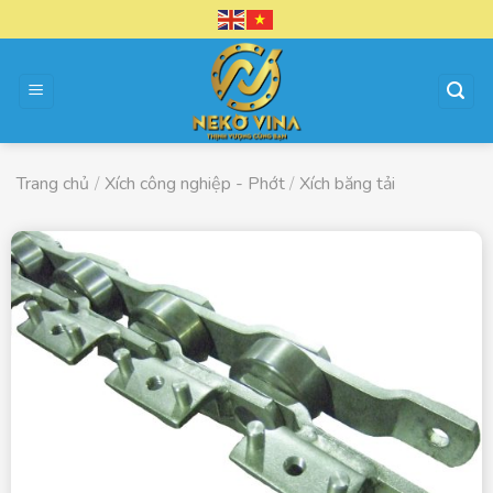
Chuyển
đến
nội
dung
Trang chủ
/
Xích công nghiệp - Phớt
/
Xích băng tải