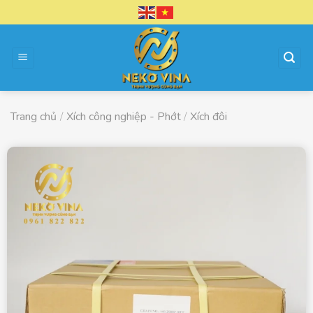
Chuyển
đến
nội
dung
Trang chủ
/
Xích công nghiệp - Phớt
/
Xích đôi