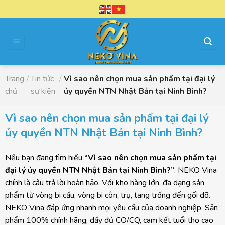
Chuyển
đến
nội
dung
Trang
/
Tin tức
/
Vì sao nên chọn mua sản phẩm tại đại lý
chủ
sự kiện
ủy quyền NTN Nhật Bản tại Ninh Bình?
Vì sao nên chọn mua sản phẩm tại đại lý
ủy quyền NTN Nhật Bản tại Ninh Bình?
Nếu bạn đang tìm hiểu
“Vì sao nên chọn mua sản phẩm tại
đại lý ủy quyền NTN Nhật Bản tại Ninh Bình?”
. NEKO Vina
chính là câu trả lời hoàn hảo. Với kho hàng lớn, đa dạng sản
phẩm từ vòng bi cầu, vòng bi côn, trụ, tang trống đến gối đỡ.
NEKO Vina đáp ứng nhanh mọi yêu cầu của doanh nghiệp. Sản
phẩm 100% chính hãng, đầy đủ CO/CQ, cam kết tuổi thọ cao