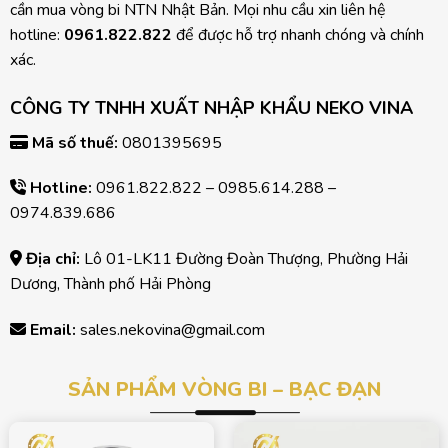
cần mua vòng bi NTN Nhật Bản. Mọi nhu cầu xin liên hệ
hotline:
0961.822.822
để được hỗ trợ nhanh chóng và chính
xác.
CÔNG TY TNHH XUẤT NHẬP KHẨU NEKO VINA
Mã số thuế:
0801395695
Hotline:
0961.822.822
– 0985.614.288 –
0974.839.686
Địa chỉ:
Lô 01-LK11 Đường Đoàn Thượng, Phường Hải
Dương, Thành phố Hải Phòng
Email:
sales.nekovina@gmail.com
SẢN PHẨM VÒNG BI – BẠC ĐẠN