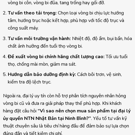
vòng bi côn, vòng bi đũa, tang trống hay gối đỡ.
Tư vấn theo tải trọng:
Chọn loại vòng bi chịu lực hướng
tâm, hướng trục hoặc kết hợp, phù hợp với tốc độ trục và
công suất máy.
Tư vấn môi trường vận hành:
Nhiệt độ, độ ẩm, bụi bẩn, hóa
chất ảnh hưởng đến tuổi thọ vòng bi.
Đề xuất vòng bi chính hãng chất lượng cao:
Tối ưu tuổi
thọ, chống mài mòn, giảm ma sát.
Hướng dẫn bảo dưỡng định kỳ:
Cách bôi trơn, vệ sinh,
kiểm tra độ lệch trục.
Ngoài ra, đại lý uy tín còn hỗ trợ phân tích nguyên nhân hỏng
vòng bi cũ và đưa ra giải pháp thay thế phù hợp. Khi khách
hàng đặt câu hỏi
“Vì sao nên chọn mua sản phẩm tại đại lý
ủy quyền NTN Nhật Bản tại Ninh Bình?”
. Yếu tố tư vấn kỹ
thuật chuyên sâu là tiêu chí hàng đầu để đảm bảo sự lựa chọn
đúng đắn và tiết kiệm chi phí.