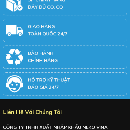
ĐẦY ĐỦ CO, CQ
GIAO HÀNG
TOÀN QUỐC 24/7
BẢO HÀNH
CHÍNH HÃNG
HỖ TRỢ KỸ THUẬT
BÁO GIÁ 24/7
Liên Hệ Với Chúng Tôi
CÔNG TY TNHH XUẤT NHẬP KHẨU NEKO VINA