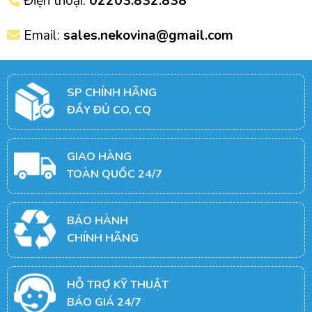
Điện thoại:
02203.832.838
Email:
sales.nekovina@gmail.com
SP CHÍNH HÃNG
ĐẦY ĐỦ CO, CQ
GIAO HÀNG
TOÀN QUỐC 24/7
BẢO HÀNH
CHÍNH HÃNG
HỖ TRỢ KỸ THUẬT
BÁO GIÁ 24/7