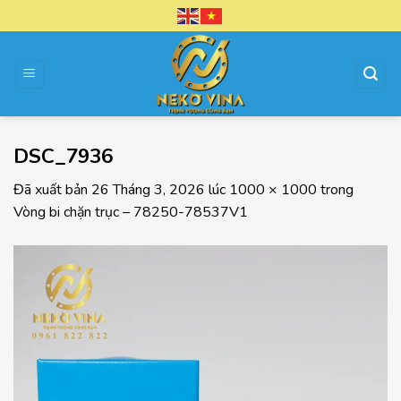
Chuyển
đến
nội
dung
DSC_7936
Đã xuất bản
26 Tháng 3, 2026
lúc
1000 × 1000
trong
Vòng bi chặn trục – 78250-78537V1