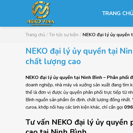
Chuyển
đến
TRANG CH
nội
dung
Trang chủ
/
Tin tức sự kiện
/
NEKO đại lý ủy quyền 
NEKO đại lý ủy quyền tại Ni
chất lượng cao
NEKO đại lý ủy quyền tại Ninh Bình – Phân phối
doanh nghiệp, nhà máy và xưởng sản xuất đang tìm kiế
thế là đơn vị được ủy quyền phân phối trực tiếp từ 
Bình nguồn sản phẩm ổn định, chất lượng đồng nhất. Và
curoa, khớp nối hay các linh kiện khác, chỉ cần gọi
096
Tư vấn NEKO đại lý ủy quyền 
cao tại Ninh Bình