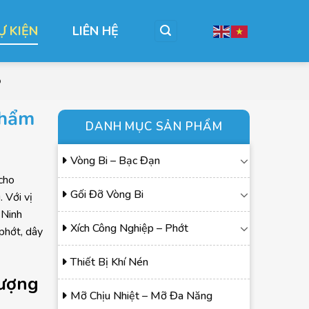
Ự KIỆN
LIÊN HỆ
o
phẩm
DANH MỤC SẢN PHẨM
Vòng Bi – Bạc Đạn
cho
Gối Đỡ Vòng Bi
 Với vị
 Ninh
Xích Công Nghiệp – Phớt
 phớt, dây
Thiết Bị Khí Nén
lượng
Mỡ Chịu Nhiệt – Mỡ Đa Năng