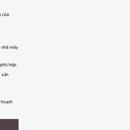
u của
i nhà máy
 phù hợp.
n sản
 hoạch