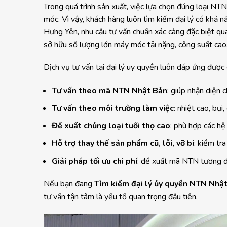
Trong quá trình sản xuất, việc lựa chọn đúng loại NT
móc. Vì vậy, khách hàng luôn tìm kiếm đại lý có khả n
Hưng Yên, nhu cầu tư vấn chuẩn xác càng đặc biệt q
sở hữu số lượng lớn máy móc tải nặng, công suất cao
Dịch vụ tư vấn tại đại lý uy quyền luôn đáp ứng được 
Tư vấn theo mã NTN Nhật Bản
: giúp nhận diện 
Tư vấn theo môi trường làm việc
: nhiệt cao, bụi
Đề xuất chủng loại tuổi thọ cao
: phù hợp các hệ
Hỗ trợ thay thế sản phẩm cũ, lỗi, vỡ bi
: kiểm tr
Giải pháp tối ưu chi phí
: đề xuất mã NTN tương đ
Nếu bạn đang
Tìm kiếm đại lý ủy quyền NTN Nhật
tư vấn tận tâm là yếu tố quan trọng đầu tiên.