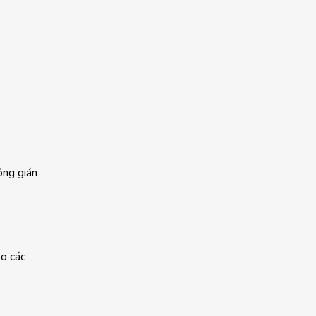
ông gián
eo các