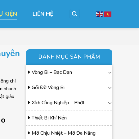
Ự KIỆN
LIÊN HỆ
huyên
DANH MỤC SẢN PHẨM
Vòng Bi – Bạc Đạn
hông chỉ
Gối Đỡ Vòng Bi
ấn nhanh
ật giàu
Xích Công Nghiệp – Phớt
ho
Thiết Bị Khí Nén
Mỡ Chịu Nhiệt – Mỡ Đa Năng