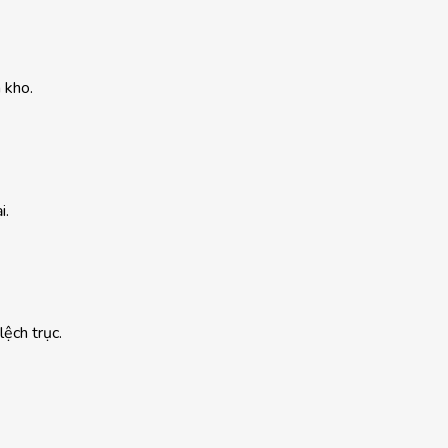
 kho.
i.
lệch trục.