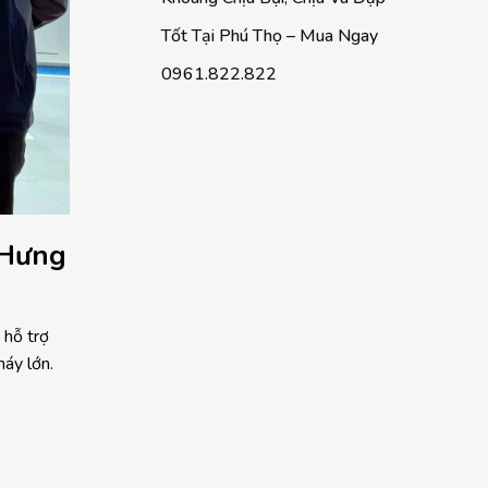
Tốt Tại Phú Thọ – Mua Ngay
0961.822.822
 Hưng
 hỗ trợ
máy lớn.