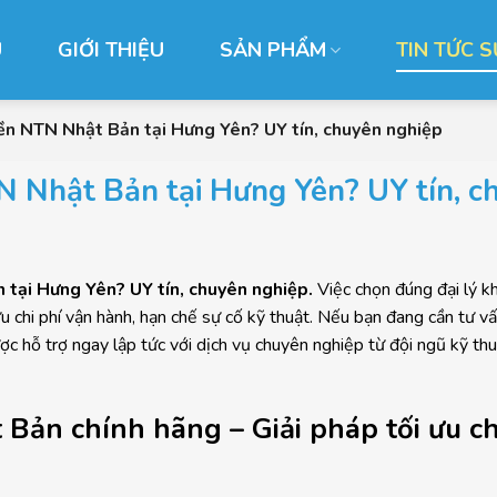
Ủ
GIỚI THIỆU
SẢN PHẨM
TIN TỨC S
yền NTN Nhật Bản tại Hưng Yên? UY tín, chuyên nghiệp
N Nhật Bản tại Hưng Yên? UY tín, c
 tại Hưng Yên? UY tín, chuyên nghiệp.
Việc chọn đúng đại lý k
chi phí vận hành, hạn chế sự cố kỹ thuật. Nếu bạn đang cần tư v
c hỗ trợ ngay lập tức với dịch vụ chuyên nghiệp từ đội ngũ kỹ thu
 Bản chính hãng – Giải pháp tối ưu c