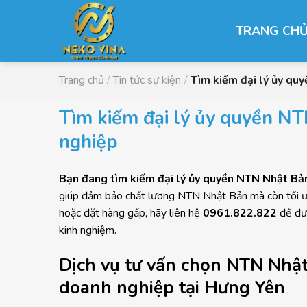
Chuyển
đến
TRANG CH
nội
dung
Trang chủ
/
Tin tức sự kiện
/
Tìm kiếm đại lý ủy qu
Tìm kiếm đại lý ủy quyền NT
nghiệp
Bạn đang tìm kiếm đại lý ủy quyền NTN Nhật Bản
giúp đảm bảo chất lượng NTN Nhật Bản mà còn tối ưu 
hoặc đặt hàng gấp, hãy liên hệ
0961.822.822
để đượ
kinh nghiệm.
Dịch vụ tư vấn chọn NTN Nhật
doanh nghiệp tại Hưng Yên