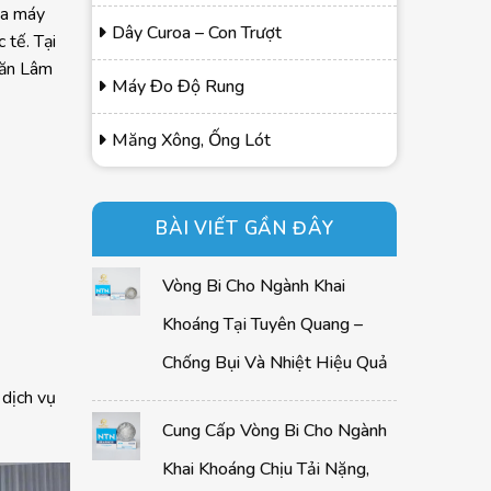
ủa máy
Dây Curoa – Con Trượt
 tế. Tại
Văn Lâm
Máy Đo Độ Rung
Măng Xông, Ống Lót
BÀI VIẾT GẦN ĐÂY
Vòng Bi Cho Ngành Khai
Khoáng Tại Tuyên Quang –
Chống Bụi Và Nhiệt Hiệu Quả
 dịch vụ
Cung Cấp Vòng Bi Cho Ngành
Khai Khoáng Chịu Tải Nặng,