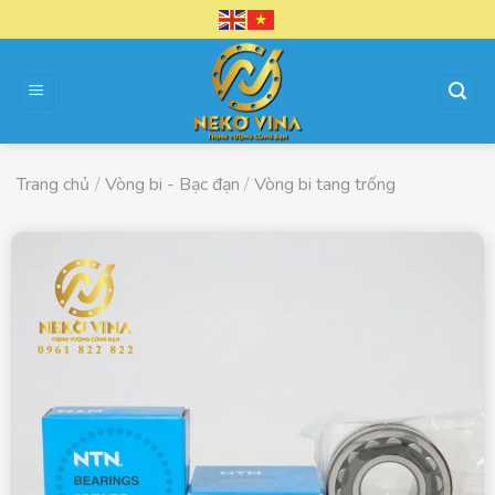
Chuyển
đến
nội
dung
Trang chủ
/
Vòng bi - Bạc đạn
/
Vòng bi tang trống