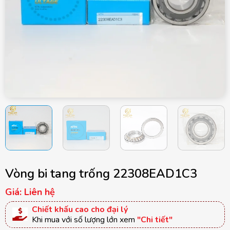
Vòng bi tang trống 22308EAD1C3
Giá: Liên hệ
Chiết khấu cao cho đại lý
Khi mua với số lượng lớn xem
"Chi tiết"