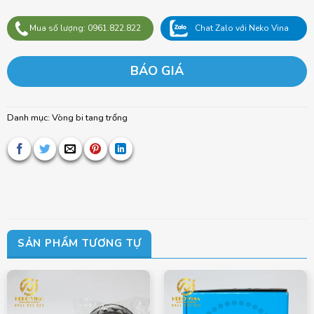
Mua số lượng: 0961.822.822
Chat Zalo với Neko Vina
BÁO GIÁ
Danh mục:
Vòng bi tang trống
SẢN PHẨM TƯƠNG TỰ