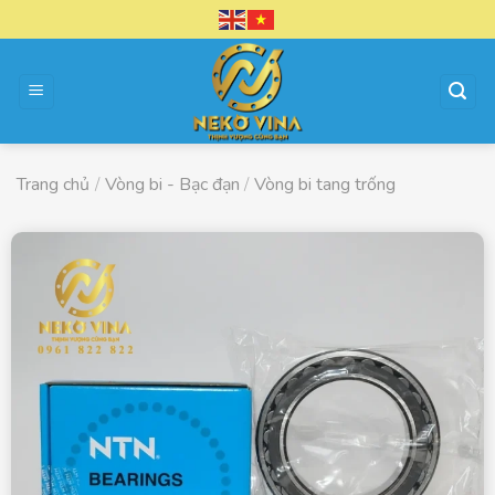
Chuyển
đến
nội
dung
Trang chủ
/
Vòng bi - Bạc đạn
/
Vòng bi tang trống