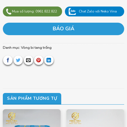
Mua số lượng: 0961.822.822
Chat Zalo với Neko Vina
BÁO GIÁ
Danh mục:
Vòng bi tang trống
SẢN PHẨM TƯƠNG TỰ