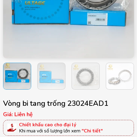
Vòng bi tang trống 23024EAD1
Giá: Liên hệ
Chiết khấu cao cho đại lý
Khi mua với số lượng lớn xem
"Chi tiết"