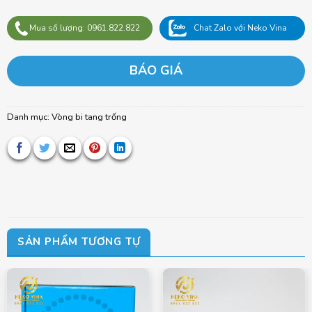
Mua số lượng: 0961.822.822
Chat Zalo với Neko Vina
BÁO GIÁ
Danh mục:
Vòng bi tang trống
SẢN PHẨM TƯƠNG TỰ