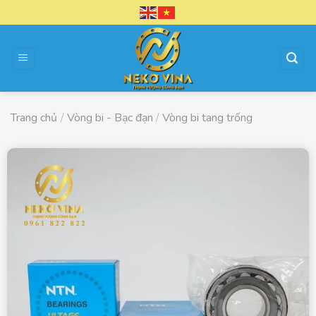
Chuyển
đến
nội
dung
Trang chủ
/
Vòng bi - Bạc đạn
/
Vòng bi tang trống