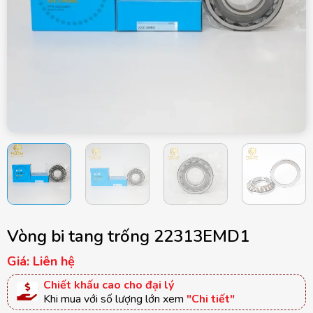
Vòng bi tang trống 22313EMD1
Giá: Liên hệ
Chiết khấu cao cho đại lý
Khi mua với số lượng lớn xem
"Chi tiết"