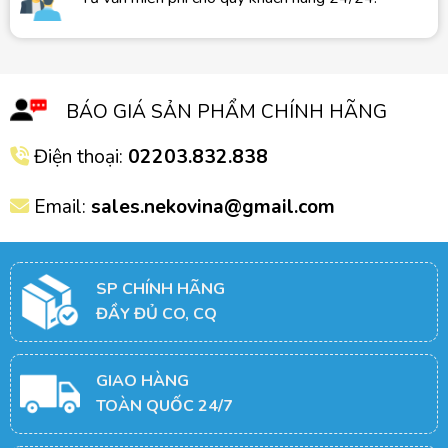
BÁO GIÁ SẢN PHẨM CHÍNH HÃNG
Điện thoại:
02203.832.838
Email:
sales.nekovina@gmail.com
SP CHÍNH HÃNG
ĐẦY ĐỦ CO, CQ
GIAO HÀNG
TOÀN QUỐC 24/7